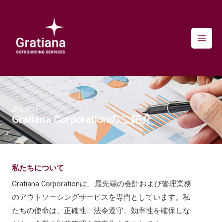
内
Main
容
Men
を
ス
キ
ッ
プ
少しだけ
Gratiana Corporationのご紹介
私たちについて
Gratiana Corporationは、最先端の会計および管理業務
のアウトソーシングサービスを専門としています。私
たちの使命は、正確性、法令遵守、効率性を確保しな